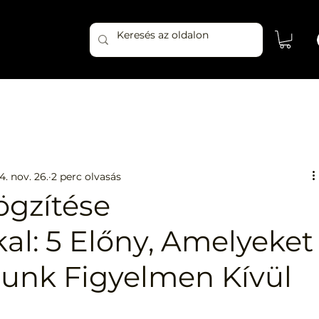
4. nov. 26.
2 perc olvasás
ögzítése
al: 5 Előny, Amelyeket
nk Figyelmen Kívül