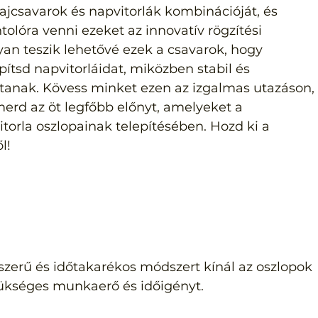
ajcsavarok és napvitorlák kombinációját, és 
olóra venni ezeket az innovatív rögzítési 
an teszik lehetővé ezek a csavarok, hogy 
tsd napvitorláidat, miközben stabil és 
tanak. Kövess minket ezen az izgalmas utazáson,
merd az öt legfőbb előnyt, amelyeket a 
torla oszlopainak telepítésében. Hozd ki a 
l!
szerű és időtakarékos módszert kínál az oszlopok 
zükséges munkaerő és időigényt.