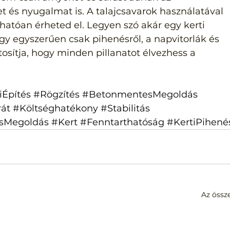
és nyugalmat is. A talajcsavarok használatával 
tóan érheted el. Legyen szó akár egy kerti 
vagy egyszerűen csak pihenésről, a napvitorlák és 
osítja, hogy minden pillanatot élvezhess a 
iÉpítés
#Rögzítés
#BetonmentesMegoldás
át
#Költséghatékony
#Stabilitás
sMegoldás
#Kert
#Fenntarthatóság
#KertiPihené
Az össz