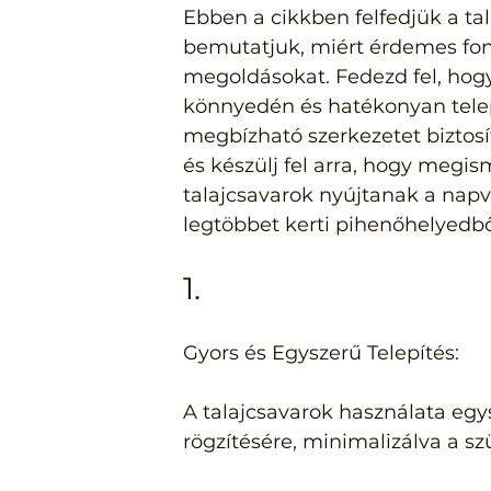
Ebben a cikkben felfedjük a tal
bemutatjuk, miért érdemes font
megoldásokat. Fedezd fel, hogy
könnyedén és hatékonyan telepí
megbízható szerkezetet biztosí
és készülj fel arra, hogy megis
talajcsavarok nyújtanak a napvi
legtöbbet kerti pihenőhelyedbő
1.
Gyors és Egyszerű Telepítés:
A talajcsavarok használata egy
rögzítésére, minimalizálva a s