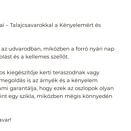
ai – Talajcsavarokkal a Kényelemért és 
t az udvarodban, miközben a forró nyári nap 
lást és a kellemes szellőt. 
os kiegészítője kerti teraszodnak vagy 
megoldás is az árnyék és a kényelem 
 ami garantálja, hogy ezek az oszlopok olyan 
mint egy szikla, miközben mégis könnyedén 
avar!