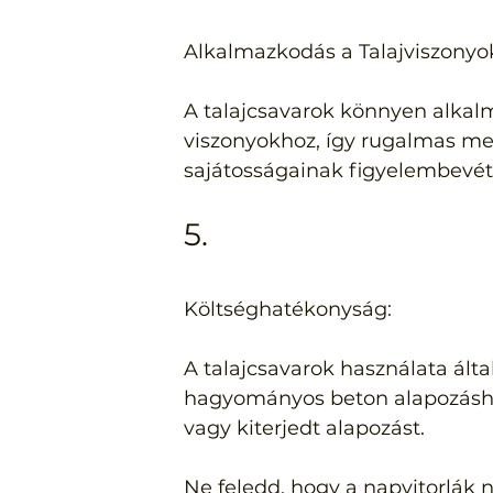
Alkalmazkodás a Talajviszonyo
A talajcsavarok könnyen alkal
viszonyokhoz, így rugalmas meg
sajátosságainak figyelembevét
5.
Költséghatékonyság:
A talajcsavarok használata ált
hagyományos beton alapozásho
vagy kiterjedt alapozást.
Ne feledd, hogy a napvitorlák 