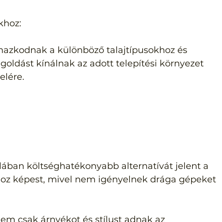
khoz:
mazkodnak a különböző talajtípusokhoz és 
oldást kínálnak az adott telepítési környezet 
elére.
alában költséghatékonyabb alternatívát jelent a 
z képest, mivel nem igényelnek drága gépeket 
nem csak árnyékot és stílust adnak az 