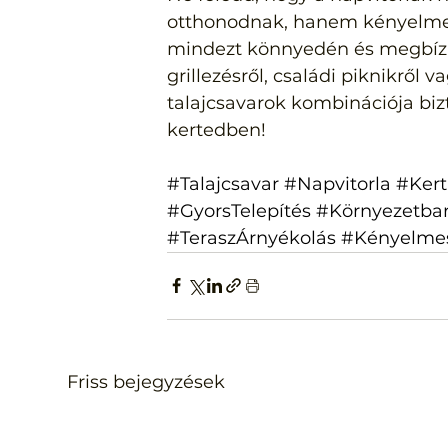
otthonodnak, hanem kényelmet 
mindezt könnyedén és megbízha
grillezésről, családi piknikről 
talajcsavarok kombinációja bizt
kertedben!
#Talajcsavar
#Napvitorla
#Kert
#GyorsTelepítés
#Környezetbar
#TeraszÁrnyékolás
#Kényelme
Friss bejegyzések