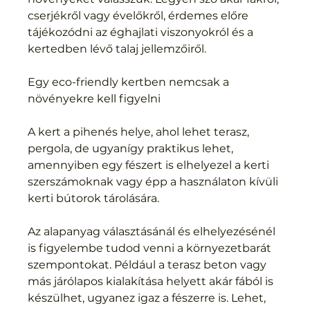
cserjékről vagy évelőkről, érdemes előre 
tájékozódni az éghajlati viszonyokról és a 
kertedben lévő talaj jellemzőiről.
Egy eco-friendly kertben nemcsak a 
növényekre kell figyelni
A kert a pihenés helye, ahol lehet terasz, 
pergola, de ugyanígy praktikus lehet, 
amennyiben egy fészert is elhelyezel a kerti 
szerszámoknak vagy épp a használaton kívüli 
kerti bútorok tárolására.
Az alapanyag választásánál és elhelyezésénél 
is figyelembe tudod venni a környezetbarát 
szempontokat. Például a terasz beton vagy 
más járólapos kialakítása helyett akár fából is 
készülhet, ugyanez igaz a fészerre is. Lehet, 