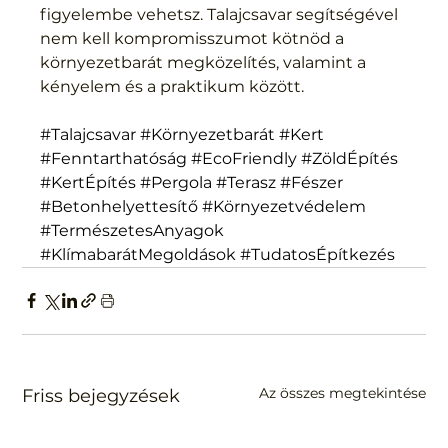
figyelembe vehetsz. Talajcsavar segítségével 
nem kell kompromisszumot kötnöd a 
környezetbarát megközelítés, valamint a 
kényelem és a praktikum között.
#Talajcsavar
#Környezetbarát
#Kert
#Fenntarthatóság
#EcoFriendly
#ZöldÉpítés
#KertÉpítés
#Pergola
#Terasz
#Fészer
#Betonhelyettesítő
#Környezetvédelem
#TermészetesAnyagok
#KlímabarátMegoldások
#TudatosÉpítkezés
Az összes megtekintése
Friss bejegyzések