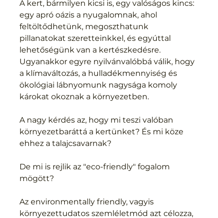
A kert, bármilyen kicsi is, egy valóságos kincs: 
egy apró oázis a nyugalomnak, ahol 
feltöltődhetünk, megoszthatunk 
pillanatokat szeretteinkkel, és egyúttal 
lehetőségünk van a kertészkedésre. 
Ugyanakkor egyre nyilvánvalóbbá válik, hogy 
a klímaváltozás, a hulladékmennyiség és 
ökológiai lábnyomunk nagysága komoly 
károkat okoznak a környezetben.
A nagy kérdés az, hogy mi teszi valóban 
környezetbaráttá a kertünket? És mi köze 
ehhez a talajcsavarnak?
De mi is rejlik az "eco-friendly" fogalom 
mögött?
Az environmentally friendly, vagyis 
környezettudatos szemléletmód azt célozza, 