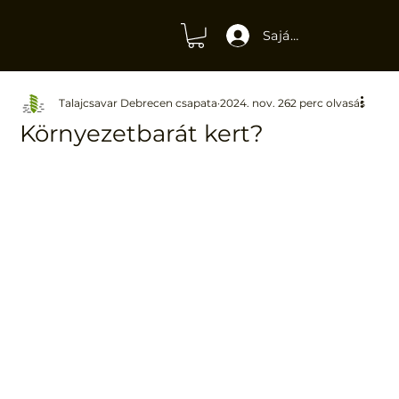
Saját fiók
Talajcsavar Debrecen csapata
2024. nov. 26.
2 perc olvasás
Környezetbarát kert?