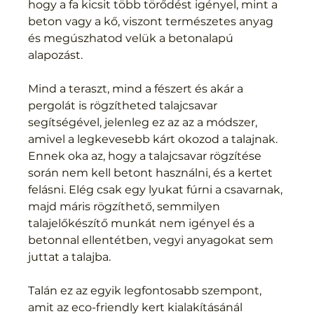
hogy a fa kicsit több törődést igényel, mint a 
beton vagy a kő, viszont természetes anyag 
és megúszhatod velük a betonalapú 
alapozást.
Mind a teraszt, mind a fészert és akár a 
pergolát is rögzítheted talajcsavar 
segítségével, jelenleg ez az az a módszer, 
amivel a legkevesebb kárt okozod a talajnak. 
Ennek oka az, hogy a talajcsavar rögzítése 
során nem kell betont használni, és a kertet 
felásni. Elég csak egy lyukat fúrni a csavarnak, 
majd máris rögzíthető, semmilyen 
talajelőkészítő munkát nem igényel és a 
betonnal ellentétben, vegyi anyagokat sem 
juttat a talajba.
Talán ez az egyik legfontosabb szempont, 
amit az eco-friendly kert kialakításánál 