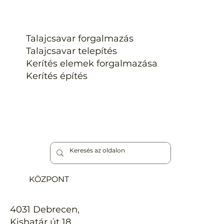
Talajcsavar forgalmazás
Talajcsavar telepítés
Kerítés elemek forgalmazása
Talajcsavar kerítésekhez: A gyors és
Kerítés építés
fenntartható alapozás
KÖZPONT
4031 Debrecen,
Kishatár út 18.